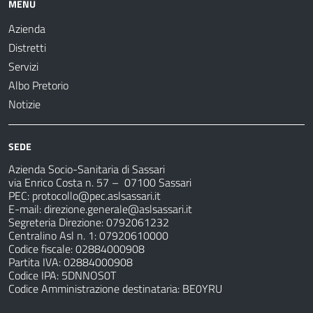
MENU
Azienda
Distretti
Servizi
Albo Pretorio
Notizie
SEDE
Azienda Socio-Sanitaria di Sassari
via Enrico Costa n. 57
– 07100 Sassari
PEC:
protocollo@pec.aslsassari.it
E-mail:
direzione.generale@aslsassari.it
Segreteria Direzione: 0792061232
Centralino Asl n. 1: 07920610000
Codice fiscale: 02884000908
Partita IVA: 02884000908
Codice IPA: 5DNNOS0T
Codice Amministrazione destinataria: BE0YRU