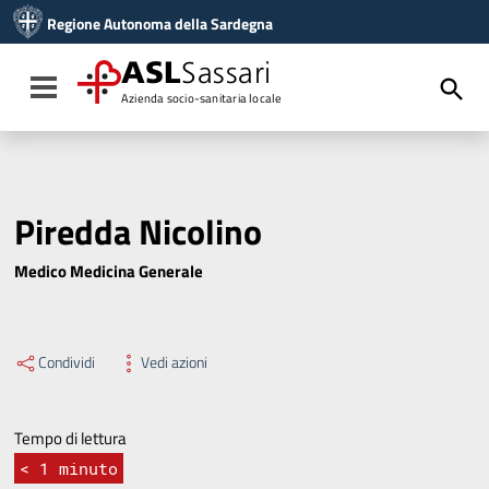
Vai ai contenuti
Regione Autonoma della Sardegna
Vai al menu di navigazione
Vai al footer
ASL
Sassari
Toggle navigation
Azienda socio-sanitaria locale
Piredda Nicolino
Medico Medicina Generale
Condividi
Vedi azioni
Tempo di lettura
< 1
minuto