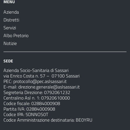
MENU
Azienda
Distretti
Servizi
Albo Pretorio
Notizie
SEDE
Azienda Socio-Sanitaria di Sassari
via Enrico Costa n. 57
– 07100 Sassari
PEC:
protocollo@pec.aslsassari.it
E-mail:
direzione.generale@aslsassari.it
Segreteria Direzione: 0792061232
Centralino Asl n. 1: 07920610000
Codice fiscale: 02884000908
Partita IVA: 02884000908
Codice IPA: 5DNNOS0T
Codice Amministrazione destinataria: BE0YRU