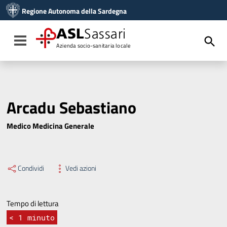
Vai ai contenuti
Regione Autonoma della Sardegna
Vai al menu di navigazione
Vai al footer
ASL
Sassari
Toggle navigation
Azienda socio-sanitaria locale
Arcadu Sebastiano
Medico Medicina Generale
Condividi
Vedi azioni
Tempo di lettura
< 1
minuto