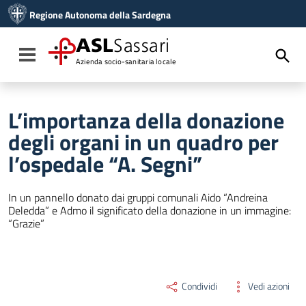
Vai ai contenuti
Regione Autonoma della Sardegna
Vai al menu di navigazione
Vai al footer
ASL
Sassari
Toggle navigation
Azienda socio-sanitaria locale
L’importanza della donazione
degli organi in un quadro per
l’ospedale “A. Segni”
In un pannello donato dai gruppi comunali Aido “Andreina
Deledda” e Admo il significato della donazione in un immagine:
“Grazie”
Condividi
Vedi azioni