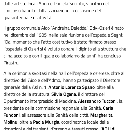
dalle artiste locali Anna e Daniela Squintu, vincitrici del
concorso bandito dall’associazione in occasione del
quarantennale di attività.
Il gruppo comunale Aido “Andreina Deledda” Odv-Ozieri è nato
nel dicembre del 1985, nella sala riunione dell’ospedale Segni:
“Dal momento che l’atto costitutivo è stato firmato presso
l’ospedale di Ozieri si è voluto donare il dipinto alla struttura che
ci ha accolto e con il quale collaboriamo da anni”, ha concluso
Pirastru.
Alla cerimonia svoltasi nella hall dell’ospedale ozierese, oltre al
direttivo dell’Aido e dell’Admo, hanno partecipato il Direttore
generale della Asl n. 1,
Antonio Lorenzo Spano
, oltre alla
direttrice della struttura,
Silvia Ogana
, il direttore del
Dipartimento interpresidio di Medicina,
Alessandro Tucconi,
la
presidente della commissione regionale alla Sanità,
Carla
Fundoni
, all’assessore alla Sanità della città,
Margherita
Molinu
, oltre a
Paola Murgia
, coordinatrice locale delle
donazioni e dei trapianti d’organo e tessuti presso l’
AOU di