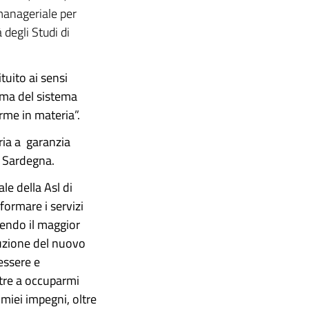
manageriale per
 degli Studi di
ituito ai sensi
rma del sistema
rme in materia”.
aria a garanzia
a Sardegna.
le della Asl di
formare i servizi
gendo il maggior
ruzione del nuovo
essere e
ltre a occuparmi
i miei impegni, oltre