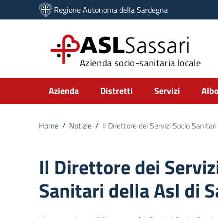
Vai ai contenuti
Regione Autonoma della Sardegna
Vai al menu di navigazione
Vai al footer
ASL
Sassari
Azienda socio-sanitaria locale
Submenu
Azienda
Distretti
Servizi
Albo
Home
/
Notizie
/
Il Direttore dei Servizi Socio Sanitari
Il Direttore dei Serviz
Sanitari della Asl di 