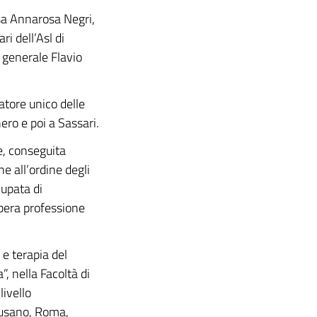
sa Annarosa Negri,
i dell’Asl di
e generale Flavio
atore unico delle
ro e poi a Sassari.
e, conseguita
ne all’ordine degli
cupata di
ibera professione
 e terapia del
, nella Facoltà di
livello
Cusano, Roma,