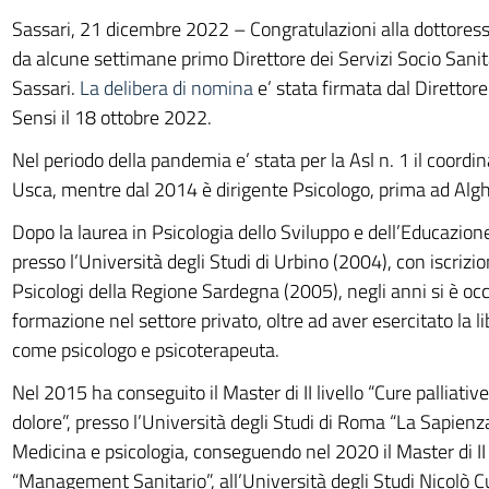
Sassari, 21 dicembre 2022 – Congratulazioni alla dottores
da alcune settimane primo Direttore dei Servizi Socio Sanitar
Sassari.
La delibera di nomina
e’ stata firmata dal Direttor
Sensi il 18 ottobre 2022.
Nel periodo della pandemia e’ stata per la Asl n. 1 il coordin
Usca, mentre dal 2014 è dirigente Psicologo, prima ad Alghe
Dopo la laurea in Psicologia dello Sviluppo e dell’Educazion
presso l’Università degli Studi di Urbino (2004), con iscrizio
Psicologi della Regione Sardegna (2005), negli anni si è oc
formazione nel settore privato, oltre ad aver esercitato la l
come psicologo e psicoterapeuta.
Nel 2015 ha conseguito il Master di II livello “Cure palliative
dolore”, presso l’Università degli Studi di Roma “La Sapienza”
Medicina e psicologia, conseguendo nel 2020 il Master di II 
“Management Sanitario”, all’Università degli Studi Nicolò 