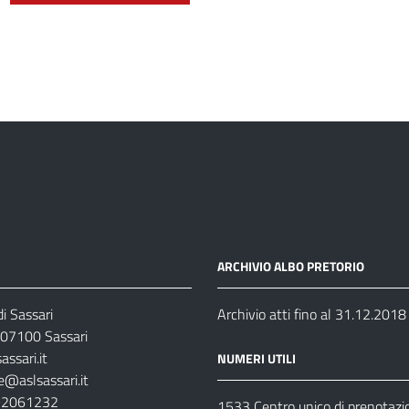
ARCHIVIO ALBO PRETORIO
i Sassari
Archivio atti fino al 31.12.2018
07100 Sassari
ssari.it
NUMERI UTILI
e@aslsassari.it
792061232
1533 Centro unico di prenotazi