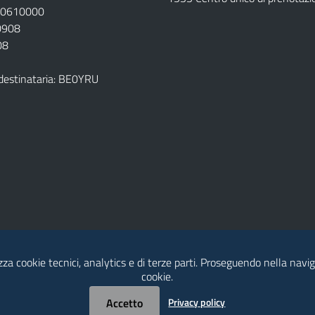
920610000
00908
08
destinataria: BE0YRU
izza cookie tecnici, analytics e di terze parti. Proseguendo nella naviga
della ASL
cookie.
Accetto
Privacy policy