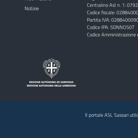
Centralino Asl n. 1: 07
Notizie
Codice fiscale: 028840
Partita IVA: 028840009
Codice IPA: 5DNNOS0T
Codice Amministrazione 
Il portale ASL Sassari util
Note legali
Privacy policy
Contatti 