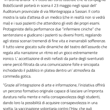
BobòScianèl porterà in scena il 23 maggio negli spazi dell’
Auditorium provinciale di via Montegrappa a Sassari. Il corto
mostra la sala d’attesa di un medico (che in realtà non si vedrà
mai) e i suoi pazienti che attendono gli esiti dei propri esami.
Protagoniste della performance due “infermiere ciniche” che
sentenziano e giudicano i pazienti su diversi fronti, regalando
agli stessi scenari tremendi di fine vita e inenarrabili sofferenze.
Il tutto viene giocato sulle dinamiche del teatro dell’assurdo che
regala alla narrazione un ritmo ed un gioco estremamente
ironico. L’ accettazione di esiti nefasti da parte degli sventurati
viene perciò filtrata da una comunicazione folle e sincopata
inchiodando il pubblico in platea dentro un’ atmosfera da
commedia gotica.
“Grazie all’integrazione di arte e informazione, l’iniziativa offrirà
un percorso formativo originale capace di lasciare un’impronta
duratura nella mente e nella consapevolezza degli studenti,
dando loro la possibilità di acquisire consapevolezza in una
scelta, la vaccinazione volontaria contro l’Hpv, che può