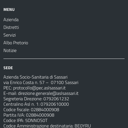
MENU
Azienda
Distretti
Servizi
Albo Pretorio
Notizie
SEDE
Azienda Socio-Sanitaria di Sassari
via Enrico Costa n. 57
– 07100 Sassari
PEC:
protocollo@pec.aslsassari.it
E-mail:
direzione.generale@aslsassari.it
Segreteria Direzione: 0792061232
Centralino Asl n. 1: 07920610000
Codice fiscale: 02884000908
Partita IVA: 02884000908
Codice IPA: 5DNNOS0T
Codice Amministrazione destinataria: BE0YRU