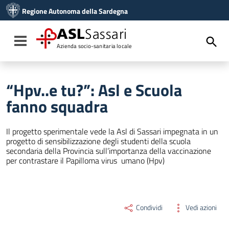
Vai ai contenuti
Regione Autonoma della Sardegna
Vai al menu di navigazione
Vai al footer
ASL
Sassari
Toggle navigation
Azienda socio-sanitaria locale
“Hpv..e tu?”: Asl e Scuola
fanno squadra
Il progetto sperimentale vede la Asl di Sassari impegnata in un
progetto di sensibilizzazione degli studenti della scuola
secondaria della Provincia sull’importanza della vaccinazione
per contrastare il Papilloma virus umano (Hpv)
Condividi
Vedi azioni