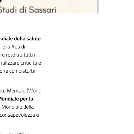
diale della salute
1 e la Aou di
rete tra tutti i
alizzare criticità e
sone con disturbi
lute Mentale (World
Mondiale per la
 Mondiale della
 consapevolezza e