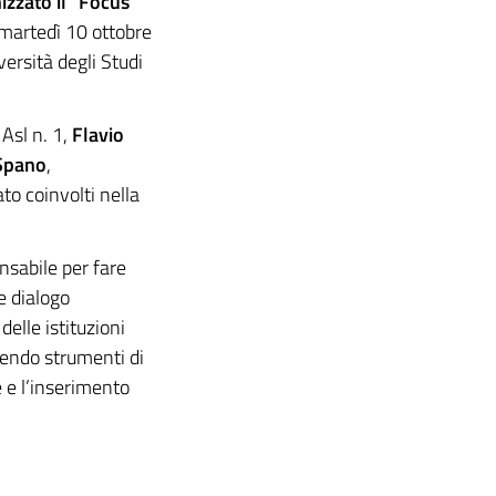
izzato il “Focus
martedì 10 ottobre
ersità degli Studi
 Asl n. 1,
Flavio
Spano
,
ato coinvolti nella
sabile per fare
e dialogo
elle istituzioni
vendo strumenti di
e e l’inserimento