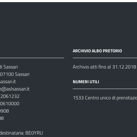
ARCHIVIO ALBO PRETORIO
i Sassari
Archivio atti fino al 31.12.2018
07100 Sassari
ssari.it
NUMERI UTILI
e@aslsassari.it
792061232
1533 Centro unico di prenotazi
920610000
00908
08
destinataria: BE0YRU