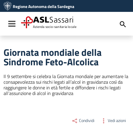
Vai ai contenuti
Regione Autonoma della Sardegna
Vai al menu di navigazione
Vai al footer
ASL
Sassari
Toggle navigation
Azienda socio-sanitaria locale
Giornata mondiale della
Sindrome Feto-Alcolica
Il 9 settembre si celebra la Giornata mondiale per aumentare la
consapevolezza sui rischi legati all’alcol in gravidanza così da
raggiungere le donne in età fertile e diffondere i rischi legati
all’assunzione di alcol in gravidanza
Condividi
Vedi azioni