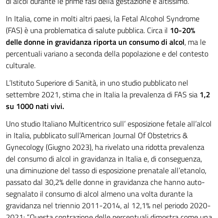
di alcol durante le prime fasi della gestazione è altissimo.
In Italia, come in molti altri paesi, la Fetal Alcohol Syndrome
(FAS) è una problematica di salute pubblica. Circa il
10-20%
delle donne in gravidanza riporta un consumo di alcol
, ma le
percentuali variano a seconda della popolazione e del contesto
culturale.
L’Istituto Superiore di Sanità, in uno studio pubblicato nel
settembre 2021, stima che in Italia la prevalenza di FAS sia
1,2
su 1000 nati vivi.
Uno studio Italiano Multicentrico sull’ esposizione fetale all’alcol
in Italia, pubblicato sull’American Journal Of Obstetrics &
Gynecology (Giugno 2023), ha rivelato una ridotta prevalenza
del consumo di alcol in gravidanza in Italia e, di conseguenza,
una diminuzione del tasso di esposizione prenatale all’etanolo,
passato dal 30,2% delle donne in gravidanza che hanno auto-
segnalato il consumo di alcol almeno una volta durante la
gravidanza nel triennio 2011-2014, al 12,1% nel periodo 2020-
2021: “Questa contrazione delle percentuali dimostra come una