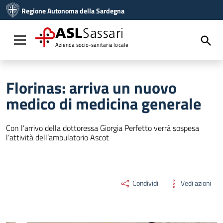
Vai ai contenuti
Regione Autonoma della Sardegna
Vai al menu di navigazione
Vai al footer
ASL
Sassari
Toggle navigation
Azienda socio-sanitaria locale
Florinas: arriva un nuovo
medico di medicina generale
Con l’arrivo della dottoressa Giorgia Perfetto verrà sospesa
l’attività dell’ambulatorio Ascot
Condividi
Vedi azioni