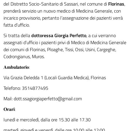
del Distretto Socio-Sanitario di Sassari, nel comune di
Florinas
,
prenderà servizio un nuovo medico di Medicina Generale, con
incarico provvisorio, pertanto l’assegnazione dei pazienti verrà
fatta d’ufficio.
Si tratta della
dottoressa Giorgia Perfetto
, a cui verranno
assegnati d’ufficio i pazienti privi di Medico di Medicina Generale
dei comuni di Florinas, Ploaghe, Tissi, Ossi, Usini, Cargeghe,
Codrongianus, Muros.
𝐀𝐦𝐛𝐮𝐥𝐚𝐭𝐨𝐫𝐢𝐨:
Via Grazia Deledda 1 (Locali Guardia Medica), Florinas
Telefono: 3514877495
Mail:
dott.ssagiorgiaperfetto@gmail.com
𝐎𝐫𝐚𝐫𝐢:
lunedì e mercoledì, dalla ore 15.30 alle 17.30
martedì, giovedì e venerdì, dalle ore 10.00 alle 12:00