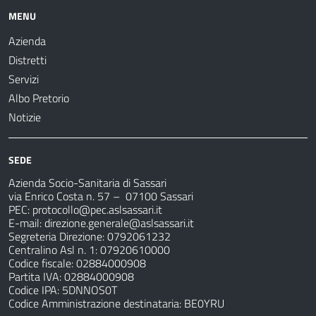
MENU
Azienda
Distretti
Servizi
Albo Pretorio
Notizie
SEDE
Azienda Socio-Sanitaria di Sassari
via Enrico Costa n. 57
– 07100 Sassari
PEC:
protocollo@pec.aslsassari.it
E-mail:
direzione.generale@aslsassari.it
Segreteria Direzione: 0792061232
Centralino Asl n. 1: 07920610000
Codice fiscale: 02884000908
Partita IVA: 02884000908
Codice IPA: 5DNNOS0T
Codice Amministrazione destinataria: BE0YRU