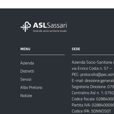
MENU
SEDE
Azienda Socio-Sanitaria d
Azienda
via Enrico Costa n. 57
– 
Distretti
PEC:
protocollo@pec.aslsa
Servizi
E-mail:
direzione.general
Segreteria Direzione: 0
Albo Pretorio
Centralino Asl n. 1: 07
Notizie
Codice fiscale: 028840
Partita IVA: 028840009
Codice IPA: 5DNNOS0T