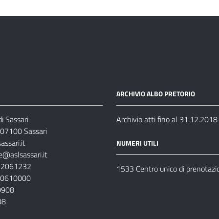
ARCHIVIO ALBO PRETORIO
i Sassari
Archivio atti fino al 31.12.2018
07100 Sassari
ssari.it
NUMERI UTILI
e@aslsassari.it
792061232
1533 Centro unico di prenotazi
920610000
00908
08