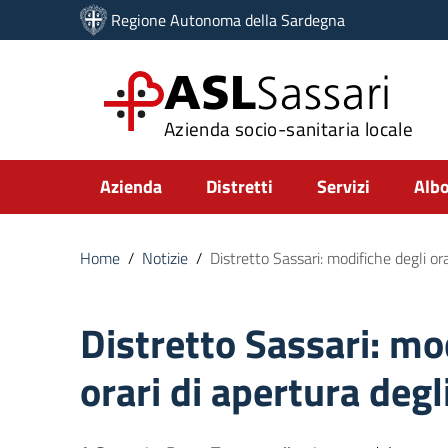
Vai ai contenuti
Regione Autonoma della Sardegna
Vai al menu di navigazione
Vai al footer
ASL
Sassari
Azienda socio-sanitaria locale
Submenu
Azienda
Distretti
Servizi
Albo
Home
/
Notizie
/
Distretto Sassari: modifiche degli ora
Distretto Sassari: mo
orari di apertura degli