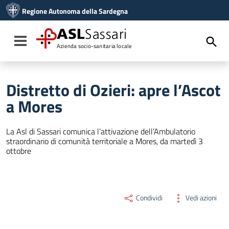
Vai ai contenuti
Regione Autonoma della Sardegna
Vai al menu di navigazione
Vai al footer
ASL
Sassari
Toggle navigation
Azienda socio-sanitaria locale
Distretto di Ozieri: apre l’Ascot
a Mores
La Asl di Sassari comunica l’attivazione dell’Ambulatorio
straordinario di comunità territoriale a Mores, da martedì 3
ottobre
Condividi
Vedi azioni