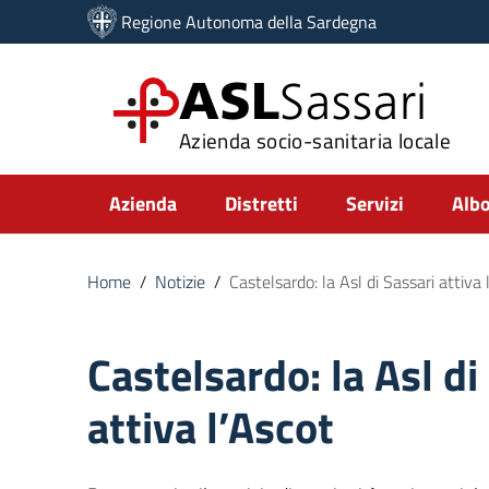
Vai ai contenuti
Regione Autonoma della Sardegna
Vai al menu di navigazione
Vai al footer
ASL
Sassari
Azienda socio-sanitaria locale
Submenu
Azienda
Distretti
Servizi
Albo
Home
/
Notizie
/
Castelsardo: la Asl di Sassari attiva 
Castelsardo: la Asl di
attiva l’Ascot