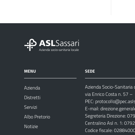
MENU
SEDE
Azienda Socio-Sanitaria d
Azienda
via Enrico Costa n. 57
– 
Distretti
PEC:
protocollo@pec.aslsa
Servizi
E-mail:
direzione.general
Segreteria Direzione: 0
Albo Pretorio
Centralino Asl n. 1: 07
Notizie
Codice fiscale: 028840