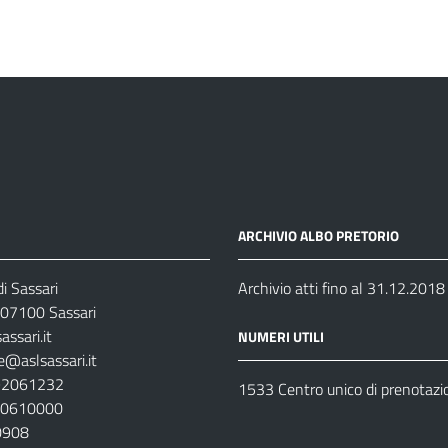
ARCHIVIO ALBO PRETORIO
i Sassari
Archivio atti fino al 31.12.2018
07100 Sassari
ssari.it
NUMERI UTILI
e@aslsassari.it
792061232
1533 Centro unico di prenotazi
920610000
00908