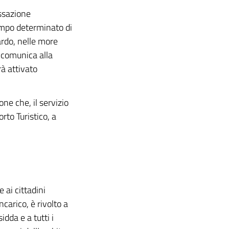
essazione
tempo determinato di
ardo, nelle more
i comunica alla
rà attivato
ne che, il servizio
rto Turistico, a
 ai cittadini
carico, è rivolto a
dda e a tutti i