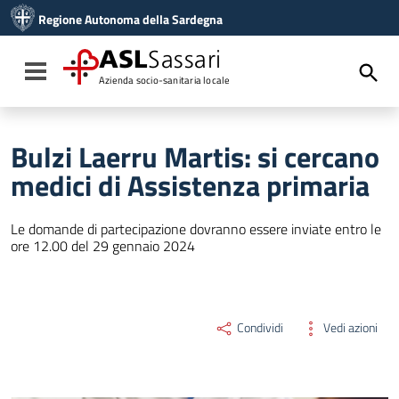
Vai ai contenuti
Regione Autonoma della Sardegna
Vai al menu di navigazione
Vai al footer
ASL
Sassari
Toggle navigation
Azienda socio-sanitaria locale
Bulzi Laerru Martis: si cercano
medici di Assistenza primaria
Le domande di partecipazione dovranno essere inviate entro le
ore 12.00 del 29 gennaio 2024
Condividi
Vedi azioni