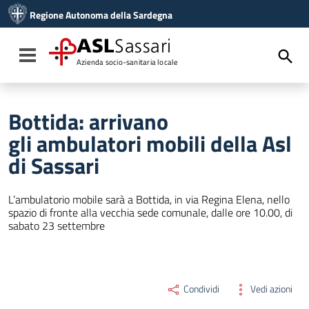
Vai ai contenuti
Regione Autonoma della Sardegna
Vai al menu di navigazione
Vai al footer
ASL
Sassari
Toggle navigation
Azienda socio-sanitaria locale
Bottida: arrivano
gli ambulatori mobili della Asl
di Sassari
L’ambulatorio mobile sarà a Bottida, in via Regina Elena, nello
spazio di fronte alla vecchia sede comunale, dalle ore 10.00, di
sabato 23 settembre
Condividi
Vedi azioni