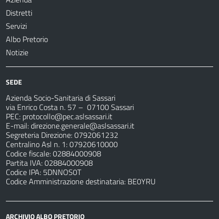
Distretti
Servizi
Albo Pretorio
Notizie
SEDE
Azienda Socio-Sanitaria di Sassari
via Enrico Costa n. 57
– 07100 Sassari
PEC:
protocollo@pec.aslsassari.it
E-mail:
direzione.generale@aslsassari.it
Segreteria Direzione: 0792061232
Centralino Asl n. 1: 07920610000
Codice fiscale: 02884000908
Partita IVA: 02884000908
Codice IPA: 5DNNOS0T
Codice Amministrazione destinataria: BE0YRU
ARCHIVIO ALBO PRETORIO