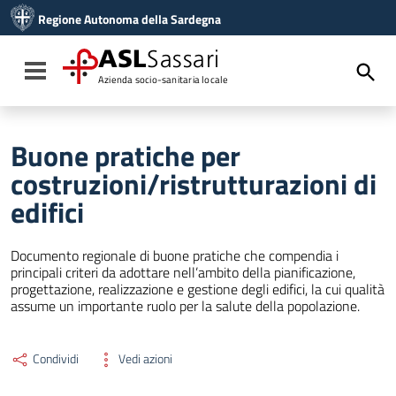
Vai ai contenuti
Regione Autonoma della Sardegna
Vai al menu di navigazione
Vai al footer
ASL
Sassari
Toggle navigation
Azienda socio-sanitaria locale
Buone pratiche per
costruzioni/ristrutturazioni di
edifici
Documento regionale di buone pratiche che compendia i
principali criteri da adottare nell’ambito della pianificazione,
progettazione, realizzazione e gestione degli edifici, la cui qualità
assume un importante ruolo per la salute della popolazione.
Condividi
Vedi azioni