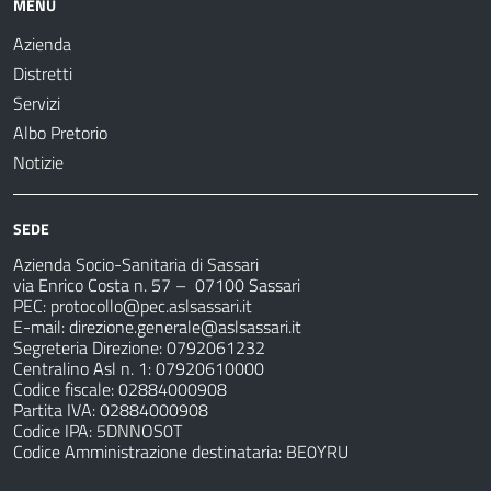
MENU
Azienda
Distretti
Servizi
Albo Pretorio
Notizie
SEDE
Azienda Socio-Sanitaria di Sassari
via Enrico Costa n. 57
– 07100 Sassari
PEC:
protocollo@pec.aslsassari.it
E-mail:
direzione.generale@aslsassari.it
Segreteria Direzione: 0792061232
Centralino Asl n. 1: 07920610000
Codice fiscale: 02884000908
Partita IVA: 02884000908
Codice IPA: 5DNNOS0T
Codice Amministrazione destinataria: BE0YRU