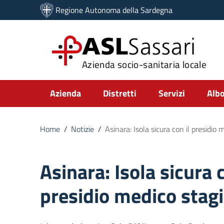
Vai ai contenuti
Regione Autonoma della Sardegna
Vai al menu di navigazione
Vai al footer
ASL
Sassari
Azienda socio-sanitaria locale
Submenu
Azienda
Distretti
Servizi
Albo
Home
/
Notizie
/
Asinara: Isola sicura con il presidio
Asinara: Isola sicura c
presidio medico stag