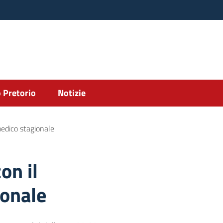
 Pretorio
Notizie
 medico stagionale
on il
ionale