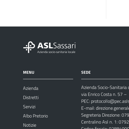
MENU
SEDE
Azienda Socio-Sanitaria d
Azienda
via Enrico Costa n. 57
– 
Distretti
PEC:
protocollo@pec.aslsa
Servizi
E-mail:
direzione.general
Segreteria Direzione: 0
Albo Pretorio
Centralino Asl n. 1: 07
Notizie
Codice fiscale: 028840