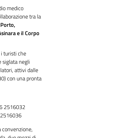
idio medico
ollaborazione tra la
 Porto,
Asinara e il Corpo
i turisti che
 siglata negli
tori, attivi dalle
.30) con una pronta
76 2516032
6 2516036
lla convenzione,
da, due mezzi di