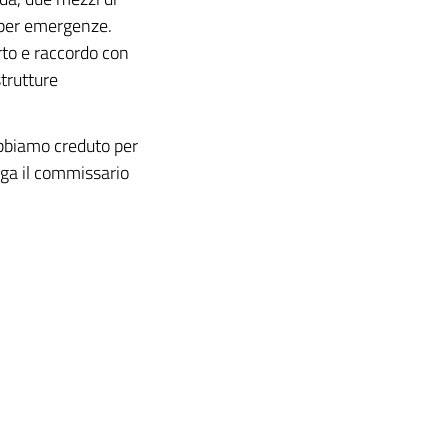
 per emergenze.
orto e raccordo con
strutture
bbiamo creduto per
ega il commissario