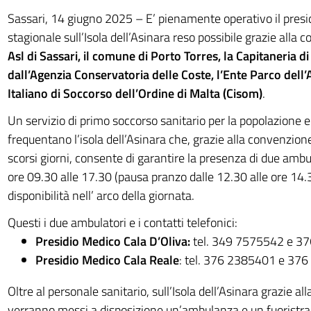
Sassari, 14 giugno 2025 – E’ pienamente operativo il pres
stagionale sull’Isola dell’Asinara reso possibile grazie alla c
Asl di Sassari, il comune di Porto Torres, la Capitaneria di
dall’Agenzia Conservatoria delle Coste, l’Ente Parco dell’
Italiano di Soccorso dell’Ordine di Malta (Cisom)
.
Un servizio di primo soccorso sanitario per la popolazione e 
frequentano l’isola dell’Asinara che, grazie alla convenzione
scorsi giorni, consente di garantire la presenza di due ambula
ore 09.30 alle 17.30 (pausa pranzo dalle 12.30 alle ore 14
disponibilità nell’ arco della giornata.
Questi i due ambulatori e i contatti telefonici:
Presidio Medico Cala D’Oliva:
tel. 349 7575542 e 3
Presidio Medico Cala Reale
: tel. 376 2385401 e 37
Oltre al personale sanitario, sull’Isola dell’Asinara grazie a
verranno messi a disposizione un’ambulanza e un fuoristra