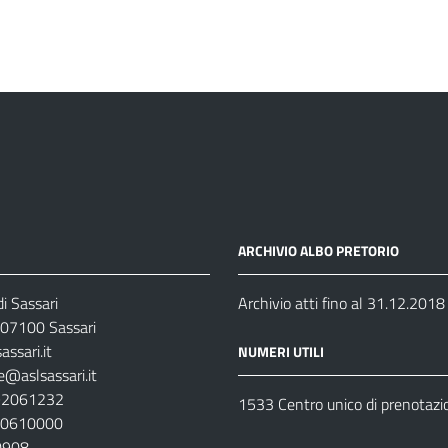
ARCHIVIO ALBO PRETORIO
i Sassari
Archivio atti fino al 31.12.2018
07100 Sassari
ssari.it
NUMERI UTILI
e@aslsassari.it
792061232
1533 Centro unico di prenotazi
920610000
00908