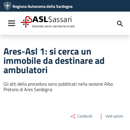
Vai ai contenuti
Regione Autonoma della Sardegna
Vai al menu di navigazione
Vai al footer
ASL
Sassari
Toggle navigation
Azienda socio-sanitaria locale
Ares-Asl 1: si cerca un
immobile da destinare ad
ambulatori
Gli atti della procedura sono pubblicati nella sezione Albo
Pretorio di Ares Sardegna
Condividi
Vedi azioni