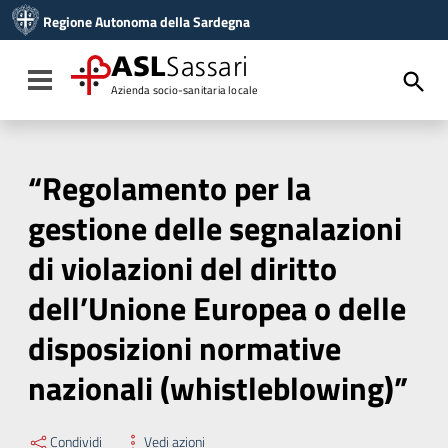
Vai ai contenuti
Regione Autonoma della Sardegna
Vai al menu di navigazione
Vai al footer
ASL
Sassari
Toggle navigation
Azienda socio-sanitaria locale
“Regolamento per la
gestione delle segnalazioni
di violazioni del diritto
dell’Unione Europea o delle
disposizioni normative
nazionali (whistleblowing)”
Condividi
Vedi azioni