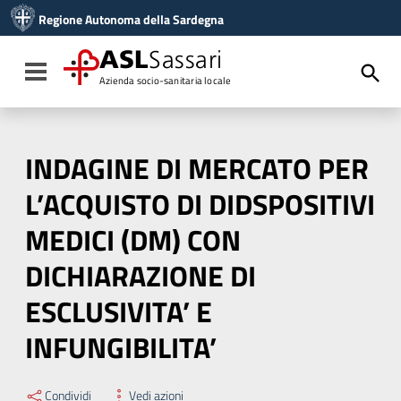
Vai ai contenuti
Regione Autonoma della Sardegna
Vai al menu di navigazione
Vai al footer
ASL
Sassari
Toggle navigation
Azienda socio-sanitaria locale
INDAGINE DI MERCATO PER
L’ACQUISTO DI DIDSPOSITIVI
MEDICI (DM) CON
DICHIARAZIONE DI
ESCLUSIVITA’ E
INFUNGIBILITA’
Condividi
Vedi azioni