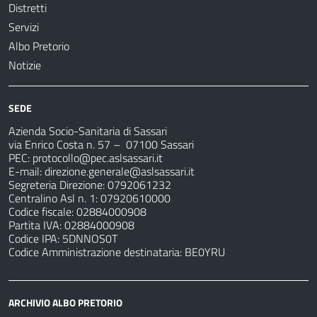
Distretti
Servizi
Albo Pretorio
Notizie
SEDE
Azienda Socio-Sanitaria di Sassari
via Enrico Costa n. 57
– 07100 Sassari
PEC:
protocollo@pec.aslsassari.it
E-mail:
direzione.generale@aslsassari.it
Segreteria Direzione: 0792061232
Centralino Asl n. 1: 07920610000
Codice fiscale: 02884000908
Partita IVA: 02884000908
Codice IPA: 5DNNOS0T
Codice Amministrazione destinataria: BE0YRU
ARCHIVIO ALBO PRETORIO