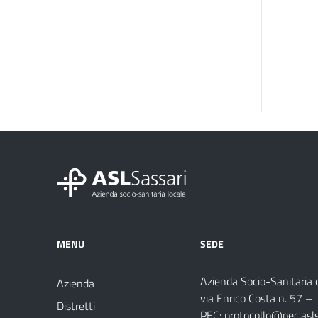
MENU
SEDE
Azienda Socio-Sanitaria d
Azienda
via Enrico Costa n. 57
– 
Distretti
PEC:
protocollo@pec.aslsa