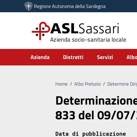
Vai ai contenuti
Regione Autonoma della Sardegna
Vai al menu di navigazione
Vai al footer
ASL
Sassari
Azienda socio-sanitaria locale
Submenu
Azienda
Distretti
Servizi
Albo
Home
/
Albo Pretorio
/
Determine Diri
Determinazione 
833 del 09/07
Data di pubblicazione