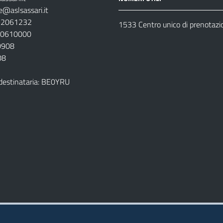
e@aslsassari.it
792061232
1533 Centro unico di prenotazi
920610000
00908
08
destinataria: BE0YRU
della ASL