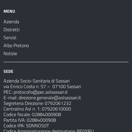
MENU
Azienda
Distretti
Servizi
Albo Pretorio
Notizie
SEDE
Azienda Socio-Sanitaria di Sassari
via Enrico Costa n. 57
– 07100 Sassari
PEC:
protocollo@pec.aslsassari.it
E-mail:
direzione.generale@aslsassari.it
Segreteria Direzione: 0792061232
Centralino Asl n. 1: 07920610000
Codice fiscale: 02884000908
Partita IVA: 02884000908
Codice IPA: 5DNNOS0T
Codice Amministrazione destinataria: BE0YRU