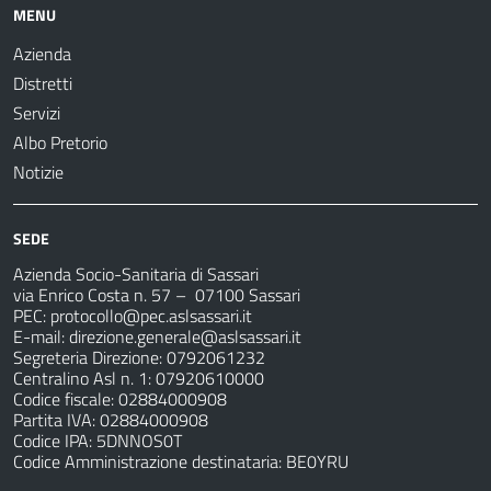
MENU
Azienda
Distretti
Servizi
Albo Pretorio
Notizie
SEDE
Azienda Socio-Sanitaria di Sassari
via Enrico Costa n. 57
– 07100 Sassari
PEC:
protocollo@pec.aslsassari.it
E-mail:
direzione.generale@aslsassari.it
Segreteria Direzione: 0792061232
Centralino Asl n. 1: 07920610000
Codice fiscale: 02884000908
Partita IVA: 02884000908
Codice IPA: 5DNNOS0T
Codice Amministrazione destinataria: BE0YRU