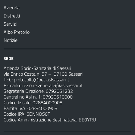
Azienda
Distretti
Servizi
Albo Pretorio
Notizie
SEDE
Azienda Socio-Sanitaria di Sassari
via Enrico Costa n. 57
– 07100 Sassari
PEC:
protocollo@pec.aslsassari.it
E-mail:
direzione.generale@aslsassari.it
Segreteria Direzione: 0792061232
Centralino Asl n. 1: 07920610000
Codice fiscale: 02884000908
Partita IVA: 02884000908
Codice IPA: 5DNNOS0T
Codice Amministrazione destinataria: BE0YRU