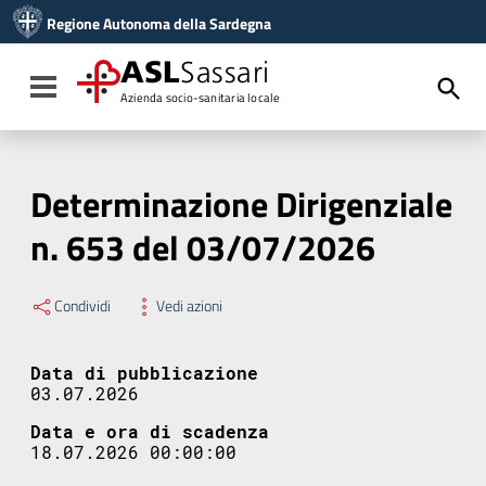
Vai ai contenuti
Regione Autonoma della Sardegna
Vai al menu di navigazione
Vai al footer
ASL
Sassari
Toggle navigation
Azienda socio-sanitaria locale
Determinazione Dirigenziale
n. 653 del 03/07/2026
Condividi
Vedi azioni
Data di pubblicazione
03.07.2026
Data e ora di scadenza
18.07.2026 00:00:00