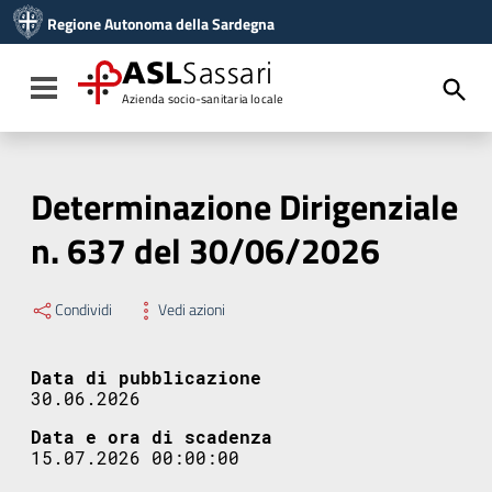
Vai ai contenuti
Regione Autonoma della Sardegna
Vai al menu di navigazione
Vai al footer
ASL
Sassari
Toggle navigation
Azienda socio-sanitaria locale
Determinazione Dirigenziale
n. 637 del 30/06/2026
Condividi
Vedi azioni
Data di pubblicazione
30.06.2026
Data e ora di scadenza
15.07.2026 00:00:00