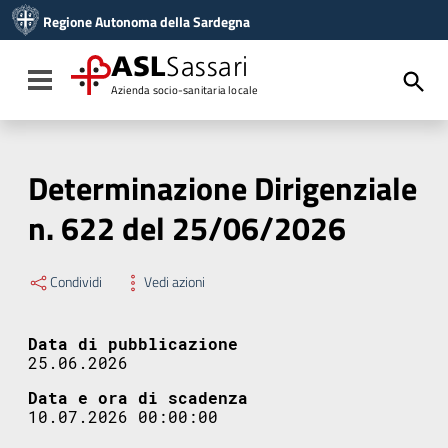
Vai ai contenuti
Regione Autonoma della Sardegna
Vai al menu di navigazione
Vai al footer
ASL
Sassari
Toggle navigation
Azienda socio-sanitaria locale
Determinazione Dirigenziale
n. 622 del 25/06/2026
Condividi
Vedi azioni
Data di pubblicazione
25.06.2026
Data e ora di scadenza
10.07.2026 00:00:00