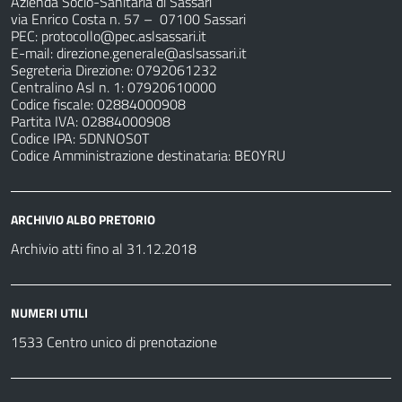
Azienda Socio-Sanitaria di Sassari
via Enrico Costa n. 57
– 07100 Sassari
PEC:
protocollo@pec.aslsassari.it
E-mail:
direzione.generale@aslsassari.it
Segreteria Direzione: 0792061232
Centralino Asl n. 1: 07920610000
Codice fiscale: 02884000908
Partita IVA: 02884000908
Codice IPA: 5DNNOS0T
Codice Amministrazione destinataria: BE0YRU
ARCHIVIO ALBO PRETORIO
Archivio atti fino al 31.12.2018
NUMERI UTILI
1533 Centro unico di prenotazione