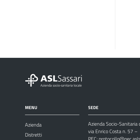
MENU
SEDE
Azienda Socio-Sanitaria d
Azienda
via Enrico Costa n. 57
– 
Distretti
PEC:
protocollo@pec.aslsa