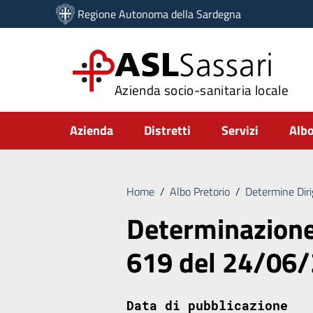
Vai ai contenuti
Regione Autonoma della Sardegna
Vai al menu di navigazione
Vai al footer
ASL
Sassari
Azienda socio-sanitaria locale
Submenu
Azienda
Distretti
Servizi
Albo
Home
/
Albo Pretorio
/
Determine Diri
Determinazione 
619 del 24/06
Data di pubblicazione