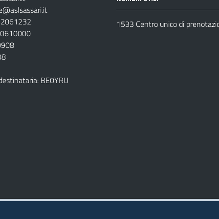
e@aslsassari.it
792061232
1533 Centro unico di prenotazi
920610000
00908
08
destinataria: BE0YRU
della ASL