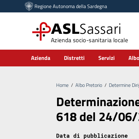
Vai ai contenuti
Regione Autonoma della Sardegna
Vai al menu di navigazione
Vai al footer
ASL
Sassari
Azienda socio-sanitaria locale
Submenu
Azienda
Distretti
Servizi
Albo
Home
/
Albo Pretorio
/
Determine Diri
Determinazione 
618 del 24/06
Data di pubblicazione