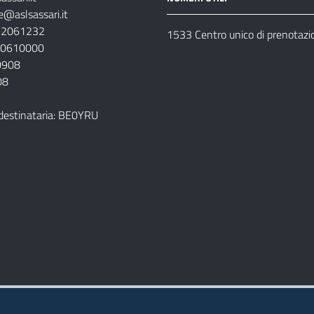
e@aslsassari.it
792061232
1533 Centro unico di prenotazi
920610000
00908
08
destinataria: BE0YRU
della ASL