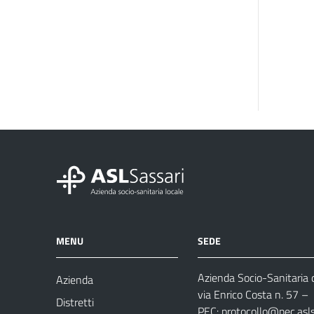
MENU
SEDE
Azienda Socio-Sanitaria d
Azienda
via Enrico Costa n. 57
– 
Distretti
PEC:
protocollo@pec.aslsa