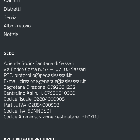
Azienda
Distretti
Servizi
Albo Pretorio
Notizie
SEDE
Azienda Socio-Sanitaria di Sassari
via Enrico Costa n. 57
– 07100 Sassari
PEC:
protocollo@pec.aslsassari.it
E-mail:
direzione.generale@aslsassari.it
Segreteria Direzione: 0792061232
Centralino Asl n. 1: 07920610000
Codice fiscale: 02884000908
Partita IVA: 02884000908
Codice IPA: 5DNNOS0T
Codice Amministrazione destinataria: BE0YRU
ARCHIVIO ALBO PRETORIO