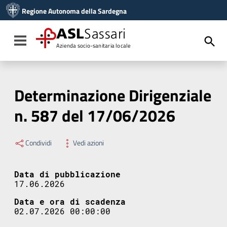
Vai ai contenuti
Regione Autonoma della Sardegna
Vai al menu di navigazione
Vai al footer
ASL
Sassari
Toggle navigation
Azienda socio-sanitaria locale
Determinazione Dirigenziale
n. 587 del 17/06/2026
Condividi
Vedi azioni
Data di pubblicazione
17.06.2026
Data e ora di scadenza
02.07.2026 00:00:00