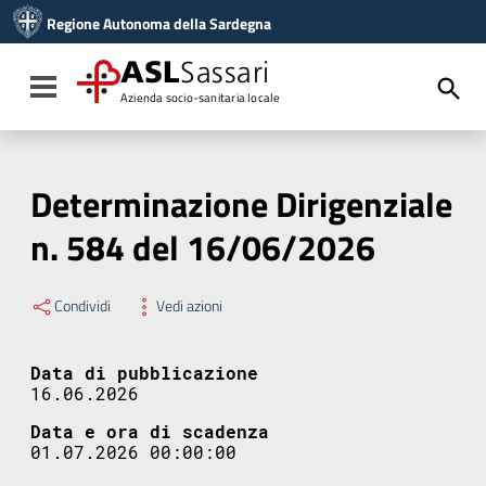
Vai ai contenuti
Regione Autonoma della Sardegna
Vai al menu di navigazione
Vai al footer
ASL
Sassari
Toggle navigation
Azienda socio-sanitaria locale
Determinazione Dirigenziale
n. 584 del 16/06/2026
Condividi
Vedi azioni
Data di pubblicazione
16.06.2026
Data e ora di scadenza
01.07.2026 00:00:00