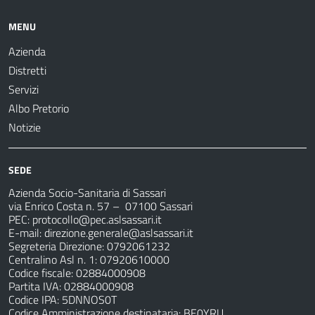
MENU
Azienda
Distretti
Servizi
Albo Pretorio
Notizie
SEDE
Azienda Socio-Sanitaria di Sassari
via Enrico Costa n. 57
– 07100 Sassari
PEC:
protocollo@pec.aslsassari.it
E-mail:
direzione.generale@aslsassari.it
Segreteria Direzione: 0792061232
Centralino Asl n. 1: 07920610000
Codice fiscale: 02884000908
Partita IVA: 02884000908
Codice IPA: 5DNNOS0T
Codice Amministrazione destinataria: BE0YRU