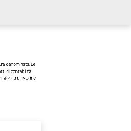
ttura denominata Le
ti di contabilità
UP J15F23000190002