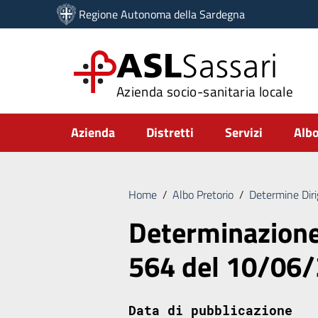
Vai ai contenuti
Regione Autonoma della Sardegna
Vai al menu di navigazione
Vai al footer
ASL
Sassari
Azienda socio-sanitaria locale
Submenu
Azienda
Distretti
Servizi
Albo
Home
/
Albo Pretorio
/
Determine Diri
Determinazione 
564 del 10/06
Data di pubblicazione