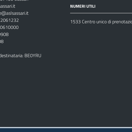
ssari.it
NUMERI UTILI
e@aslsassari.it
792061232
1533 Centro unico di prenotazi
920610000
00908
08
destinataria: BE0YRU