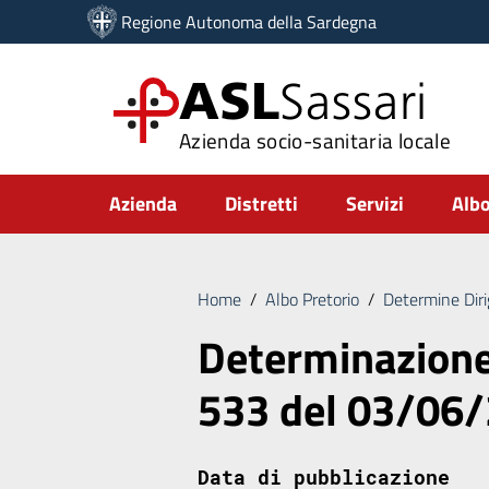
Vai ai contenuti
Regione Autonoma della Sardegna
Vai al menu di navigazione
Vai al footer
ASL
Sassari
Azienda socio-sanitaria locale
Submenu
Azienda
Distretti
Servizi
Albo
Home
/
Albo Pretorio
/
Determine Diri
Determinazione 
533 del 03/06
Data di pubblicazione