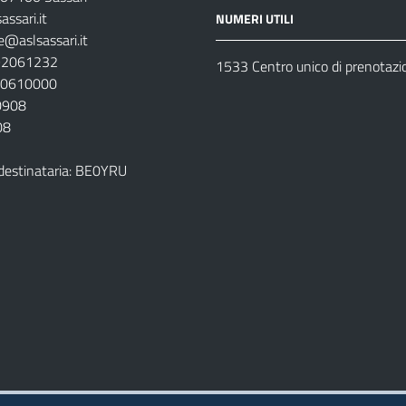
ssari.it
NUMERI UTILI
e@aslsassari.it
792061232
1533 Centro unico di prenotazi
920610000
00908
08
destinataria: BE0YRU