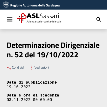
Vai ai contenuti
Regione Autonoma della Sardegna
Vai al menu di navigazione
Vai al footer
ASL
Sassari
Toggle navigation
Azienda socio-sanitaria locale
Determinazione Dirigenziale
n. 52 del 19/10/2022
Condividi
Vedi azioni
Data di pubblicazione
19.10.2022
Data e ora di scadenza
03.11.2022 00:00:00