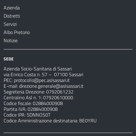
Azienda
Distretti
Servizi
Albo Pretorio
Notizie
SEDE
Azienda Socio-Sanitaria di Sassari
via Enrico Costa n. 57
– 07100 Sassari
PEC:
protocollo@pec.aslsassari.it
E-mail:
direzione.generale@aslsassari.it
Segreteria Direzione: 0792061232
Centralino Asl n. 1: 07920610000
Codice fiscale: 02884000908
Partita IVA: 02884000908
Codice IPA: 5DNNOS0T
Codice Amministrazione destinataria: BE0YRU