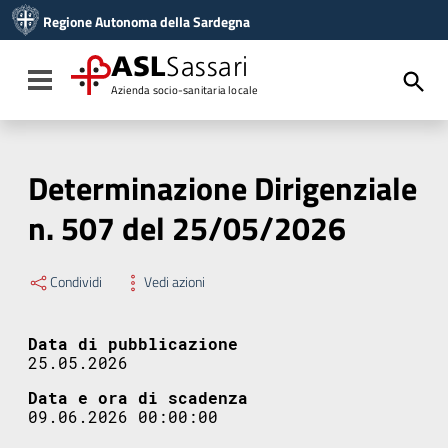
Vai ai contenuti
Regione Autonoma della Sardegna
Vai al menu di navigazione
Vai al footer
ASL
Sassari
Toggle navigation
Azienda socio-sanitaria locale
Determinazione Dirigenziale
n. 507 del 25/05/2026
Condividi
Vedi azioni
Data di pubblicazione
25.05.2026
Data e ora di scadenza
09.06.2026 00:00:00