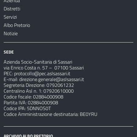
Azienda
Distretti
Servizi
Albo Pretorio
Notizie
SEDE
Azienda Socio-Sanitaria di Sassari
via Enrico Costa n. 57
– 07100 Sassari
PEC:
protocollo@pec.aslsassari.it
E-mail:
direzione.generale@aslsassari.it
Segreteria Direzione: 0792061232
Centralino Asl n. 1: 07920610000
Codice fiscale: 02884000908
Partita IVA: 02884000908
Codice IPA: 5DNNOS0T
Codice Amministrazione destinataria: BE0YRU
ARCHIVIO ALBO PRETORIO