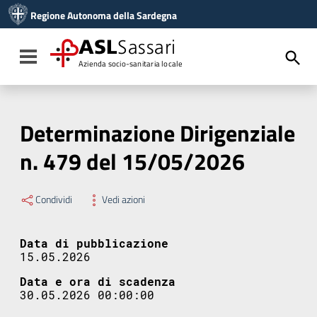
Vai ai contenuti
Regione Autonoma della Sardegna
Vai al menu di navigazione
Vai al footer
ASL
Sassari
Toggle navigation
Azienda socio-sanitaria locale
Determinazione Dirigenziale
n. 479 del 15/05/2026
Condividi
Vedi azioni
Data di pubblicazione
15.05.2026
Data e ora di scadenza
30.05.2026 00:00:00