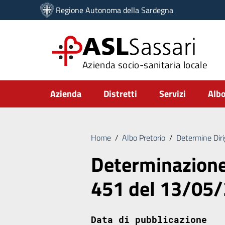
Vai ai contenuti
Regione Autonoma della Sardegna
Vai al menu di navigazione
Vai al footer
ASL
Sassari
Azienda socio-sanitaria locale
Submenu
Azienda
Distretti
Servizi
Albo
Home
/
Albo Pretorio
/
Determine Diri
Determinazione 
451 del 13/05
Data di pubblicazione