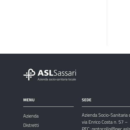
MENU
SEDE
Azienda Socio-Sanitaria d
Azienda
via Enrico Costa n. 57
– 
Distretti
PEC:
protocollo@pec.aslsa