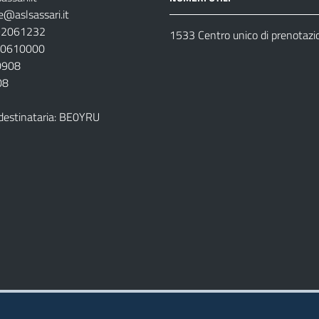
e@aslsassari.it
792061232
1533 Centro unico di prenotazi
920610000
00908
08
destinataria: BE0YRU
della ASL