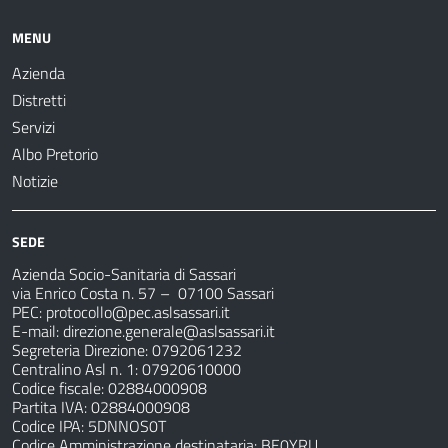
MENU
Azienda
Distretti
Servizi
Albo Pretorio
Notizie
SEDE
Azienda Socio-Sanitaria di Sassari
via Enrico Costa n. 57
– 07100 Sassari
PEC:
protocollo@pec.aslsassari.it
E-mail:
direzione.generale@aslsassari.it
Segreteria Direzione: 0792061232
Centralino Asl n. 1: 07920610000
Codice fiscale: 02884000908
Partita IVA: 02884000908
Codice IPA: 5DNNOS0T
Codice Amministrazione destinataria: BE0YRU