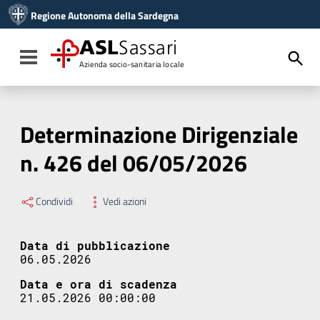
Vai ai contenuti
Regione Autonoma della Sardegna
Vai al menu di navigazione
Vai al footer
ASL
Sassari
Toggle navigation
Azienda socio-sanitaria locale
Determinazione Dirigenziale
n. 426 del 06/05/2026
Condividi
Vedi azioni
Data di pubblicazione
06.05.2026
Data e ora di scadenza
21.05.2026 00:00:00