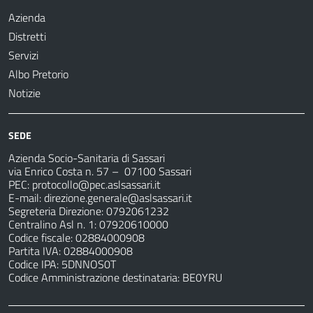
Azienda
Distretti
Servizi
Albo Pretorio
Notizie
SEDE
Azienda Socio-Sanitaria di Sassari
via Enrico Costa n. 57
– 07100 Sassari
PEC:
protocollo@pec.aslsassari.it
E-mail:
direzione.generale@aslsassari.it
Segreteria Direzione: 0792061232
Centralino Asl n. 1: 07920610000
Codice fiscale: 02884000908
Partita IVA: 02884000908
Codice IPA: 5DNNOS0T
Codice Amministrazione destinataria: BE0YRU