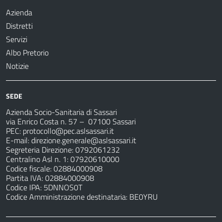
Azienda
Distretti
Servizi
Albo Pretorio
Notizie
SEDE
Azienda Socio-Sanitaria di Sassari
via Enrico Costa n. 57
– 07100 Sassari
PEC:
protocollo@pec.aslsassari.it
E-mail:
direzione.generale@aslsassari.it
Segreteria Direzione: 0792061232
Centralino Asl n. 1: 07920610000
Codice fiscale: 02884000908
Partita IVA: 02884000908
Codice IPA: 5DNNOS0T
Codice Amministrazione destinataria: BE0YRU