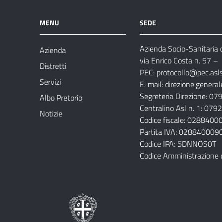
MENU
SEDE
Azienda Socio-Sanitaria d
Azienda
via Enrico Costa n. 57
– 
Distretti
PEC:
protocollo@pec.aslsa
Servizi
E-mail:
direzione.general
Segreteria Direzione: 0
Albo Pretorio
Centralino Asl n. 1: 07
Notizie
Codice fiscale: 028840
Partita IVA: 028840009
Codice IPA: 5DNNOS0T
Codice Amministrazione 