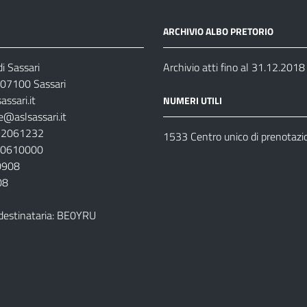
ARCHIVIO ALBO PRETORIO
i Sassari
Archivio atti fino al 31.12.2018
07100 Sassari
ssari.it
NUMERI UTILI
e@aslsassari.it
792061232
1533 Centro unico di prenotazi
920610000
00908
08
destinataria: BE0YRU