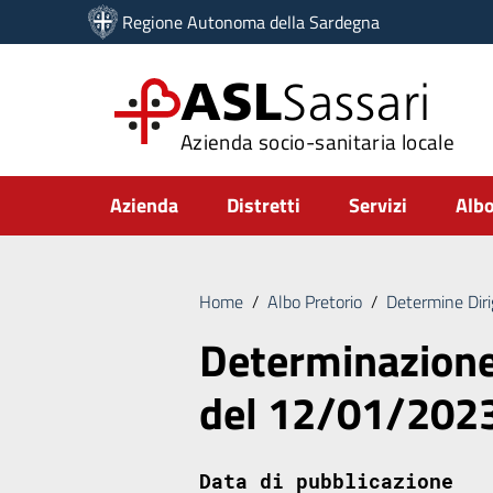
Vai ai contenuti
Regione Autonoma della Sardegna
Vai al menu di navigazione
Vai al footer
ASL
Sassari
Azienda socio-sanitaria locale
Submenu
Azienda
Distretti
Servizi
Albo
Home
/
Albo Pretorio
/
Determine Diri
Determinazione 
del 12/01/202
Data di pubblicazione