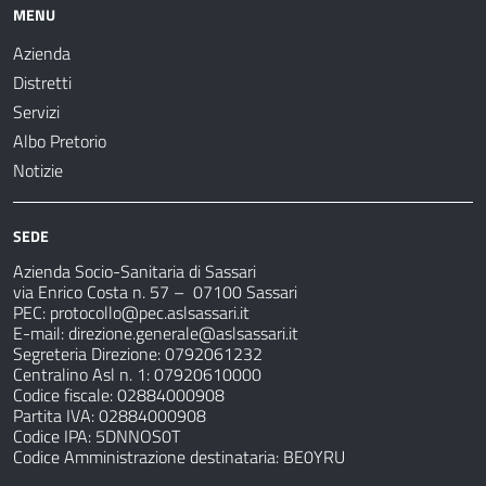
MENU
Azienda
Distretti
Servizi
Albo Pretorio
Notizie
SEDE
Azienda Socio-Sanitaria di Sassari
via Enrico Costa n. 57
– 07100 Sassari
PEC:
protocollo@pec.aslsassari.it
E-mail:
direzione.generale@aslsassari.it
Segreteria Direzione: 0792061232
Centralino Asl n. 1: 07920610000
Codice fiscale: 02884000908
Partita IVA: 02884000908
Codice IPA: 5DNNOS0T
Codice Amministrazione destinataria: BE0YRU