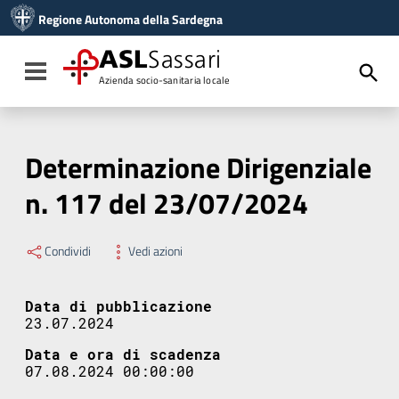
Vai ai contenuti
Regione Autonoma della Sardegna
Vai al menu di navigazione
Vai al footer
ASL
Sassari
Toggle navigation
Azienda socio-sanitaria locale
Determinazione Dirigenziale
n. 117 del 23/07/2024
Condividi
Vedi azioni
Data di pubblicazione
23.07.2024
Data e ora di scadenza
07.08.2024 00:00:00