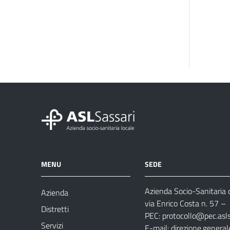
MENU
SEDE
Azienda Socio-Sanitaria d
Azienda
via Enrico Costa n. 57
– 
Distretti
PEC:
protocollo@pec.aslsa
Servizi
E-mail:
direzione.general