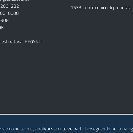
792061232
1533 Centro unico di prenotazi
920610000
00908
08
destinataria: BE0YRU
della ASL
izza cookie tecnici, analytics e di terze parti. Proseguendo nella naviga