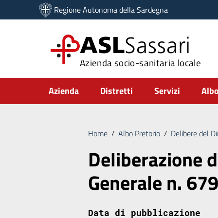
Vai ai contenuti
Regione Autonoma della Sardegna
Vai al menu di navigazione
Vai al footer
ASL
Sassari
Azienda socio-sanitaria locale
Submenu
Azienda
Distretti
Servizi
Albo
Home
/
Albo Pretorio
/
Delibere del D
Deliberazione d
Generale n. 67
Data di pubblicazione