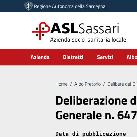
Vai ai contenuti
Regione Autonoma della Sardegna
Vai al menu di navigazione
Vai al footer
ASL
Sassari
Azienda socio-sanitaria locale
Submenu
Azienda
Distretti
Servizi
Albo
Home
/
Albo Pretorio
/
Delibere del D
Deliberazione d
Generale n. 64
Data di pubblicazione