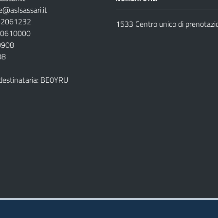
e@aslsassari.it
792061232
1533 Centro unico di prenotazi
920610000
00908
08
destinataria: BE0YRU
della ASL