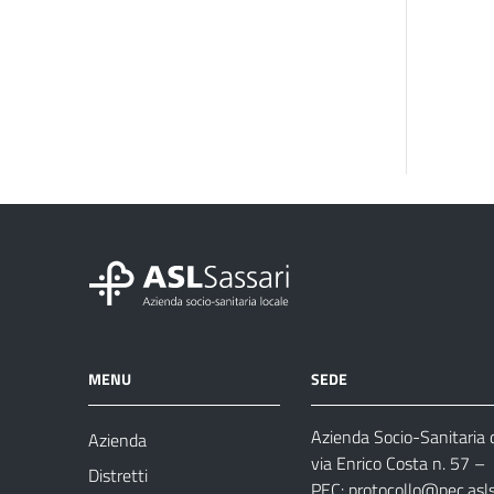
MENU
SEDE
Azienda Socio-Sanitaria d
Azienda
via Enrico Costa n. 57
– 
Distretti
PEC:
protocollo@pec.aslsa