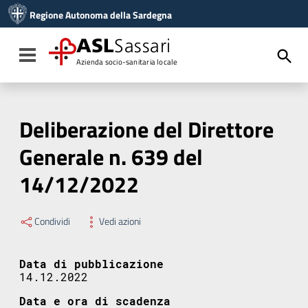
Vai ai contenuti
Regione Autonoma della Sardegna
Vai al menu di navigazione
Vai al footer
ASL
Sassari
Toggle navigation
Azienda socio-sanitaria locale
Deliberazione del Direttore
Generale n. 639 del
14/12/2022
Condividi
Vedi azioni
Data di pubblicazione
14.12.2022
Data e ora di scadenza