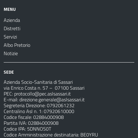
MENU
Azienda
Distretti
Servizi
Albo Pretorio
Notizie
SEDE
Azienda Socio-Sanitaria di Sassari
via Enrico Costa n. 57
– 07100 Sassari
PEC:
protocollo@pec.aslsassari.it
E-mail:
direzione.generale@aslsassari.it
Segreteria Direzione: 0792061232
Centralino Asl n. 1: 07920610000
Codice fiscale: 02884000908
Partita IVA: 02884000908
Codice IPA: 5DNNOS0T
Codice Amministrazione destinataria: BE0YRU