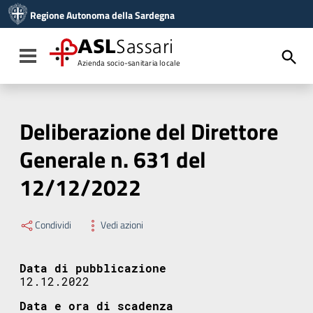
Vai ai contenuti
Regione Autonoma della Sardegna
Vai al menu di navigazione
Vai al footer
ASL
Sassari
Toggle navigation
Azienda socio-sanitaria locale
Deliberazione del Direttore
Generale n. 631 del
12/12/2022
Condividi
Vedi azioni
Data di pubblicazione
12.12.2022
Data e ora di scadenza