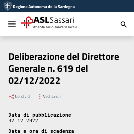
Vai ai contenuti
Regione Autonoma della Sardegna
Vai al menu di navigazione
Vai al footer
ASL
Sassari
Toggle navigation
Azienda socio-sanitaria locale
Deliberazione del Direttore
Generale n. 619 del
02/12/2022
Condividi
Vedi azioni
Data di pubblicazione
02.12.2022
Data e ora di scadenza