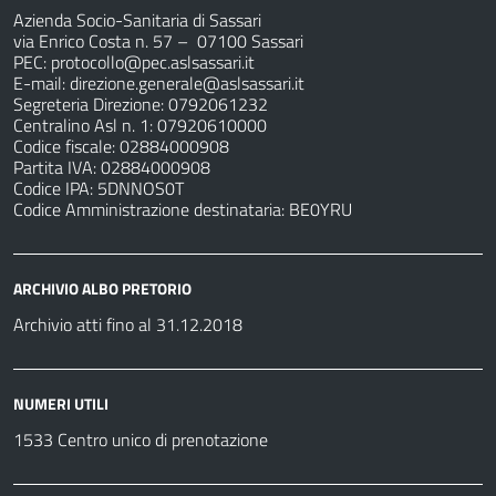
Azienda Socio-Sanitaria di Sassari
via Enrico Costa n. 57
– 07100 Sassari
PEC:
protocollo@pec.aslsassari.it
E-mail:
direzione.generale@aslsassari.it
Segreteria Direzione: 0792061232
Centralino Asl n. 1: 07920610000
Codice fiscale: 02884000908
Partita IVA: 02884000908
Codice IPA: 5DNNOS0T
Codice Amministrazione destinataria: BE0YRU
ARCHIVIO ALBO PRETORIO
Archivio atti fino al 31.12.2018
NUMERI UTILI
1533 Centro unico di prenotazione