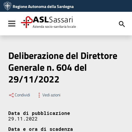
Vai ai contenuti
Regione Autonoma della Sardegna
Vai al menu di navigazione
Vai al footer
ASL
Sassari
Toggle navigation
Azienda socio-sanitaria locale
Deliberazione del Direttore
Generale n. 604 del
29/11/2022
Condividi
Vedi azioni
Data di pubblicazione
29.11.2022
Data e ora di scadenza