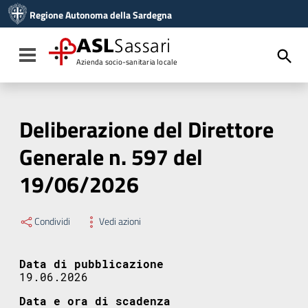
Vai ai contenuti
Regione Autonoma della Sardegna
Vai al menu di navigazione
Vai al footer
ASL
Sassari
Toggle navigation
Azienda socio-sanitaria locale
Deliberazione del Direttore
Generale n. 597 del
19/06/2026
Condividi
Vedi azioni
Data di pubblicazione
19.06.2026
Data e ora di scadenza