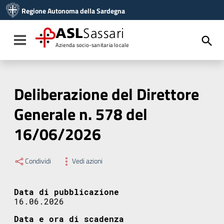
Vai ai contenuti
Regione Autonoma della Sardegna
Vai al menu di navigazione
Vai al footer
ASL
Sassari
Toggle navigation
Azienda socio-sanitaria locale
Deliberazione del Direttore
Generale n. 578 del
16/06/2026
Condividi
Vedi azioni
Data di pubblicazione
16.06.2026
Data e ora di scadenza