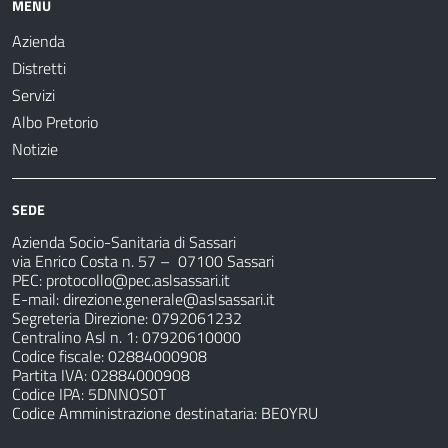
MENU
Azienda
Distretti
Servizi
Albo Pretorio
Notizie
SEDE
Azienda Socio-Sanitaria di Sassari
via Enrico Costa n. 57
– 07100 Sassari
PEC:
protocollo@pec.aslsassari.it
E-mail:
direzione.generale@aslsassari.it
Segreteria Direzione: 0792061232
Centralino Asl n. 1: 07920610000
Codice fiscale: 02884000908
Partita IVA: 02884000908
Codice IPA: 5DNNOS0T
Codice Amministrazione destinataria: BE0YRU