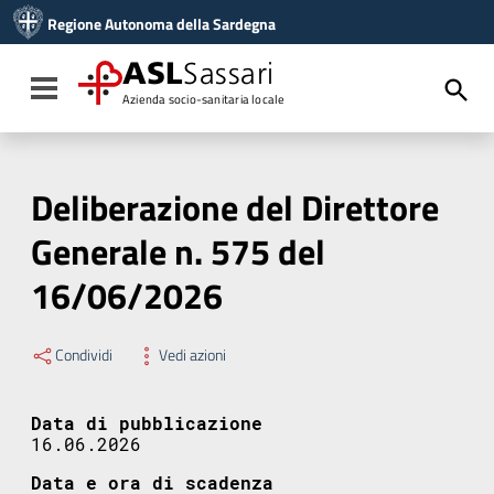
Vai ai contenuti
Regione Autonoma della Sardegna
Vai al menu di navigazione
Vai al footer
ASL
Sassari
Toggle navigation
Azienda socio-sanitaria locale
Deliberazione del Direttore
Generale n. 575 del
16/06/2026
Condividi
Vedi azioni
Data di pubblicazione
16.06.2026
Data e ora di scadenza