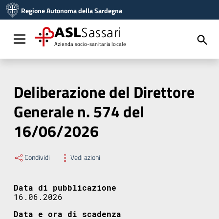
Vai ai contenuti
Regione Autonoma della Sardegna
Vai al menu di navigazione
Vai al footer
ASL
Sassari
Toggle navigation
Azienda socio-sanitaria locale
Deliberazione del Direttore
Generale n. 574 del
16/06/2026
Condividi
Vedi azioni
Data di pubblicazione
16.06.2026
Data e ora di scadenza