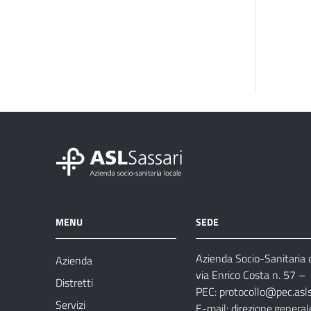
MENU
SEDE
Azienda Socio-Sanitaria d
Azienda
via Enrico Costa n. 57
– 
Distretti
PEC:
protocollo@pec.aslsa
Servizi
E-mail:
direzione.general