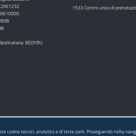
792061232
1533 Centro unico di prenotazi
920610000
00908
08
destinataria: BE0YRU
della ASL
izza cookie tecnici, analytics e di terze parti. Proseguendo nella naviga