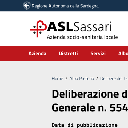
Vai ai contenuti
Regione Autonoma della Sardegna
Vai al menu di navigazione
Vai al footer
ASL
Sassari
Azienda socio-sanitaria locale
Submenu
Azienda
Distretti
Servizi
Albo
Home
/
Albo Pretorio
/
Delibere del D
Deliberazione d
Generale n. 55
Data di pubblicazione